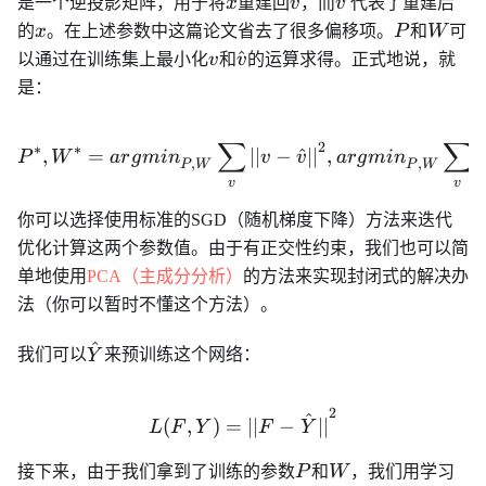
x
v
v'
是一个逆投影矩阵，用于将
x
重建回
v
，而
v
代表了重建后
N}
\hat{C}}
x
P
W
的
x
。在上述参数中这篇论文省去了很多偏移项。
P
和
W
可
v
\hat{v}
^
以通过在训练集上最小化
v
和
v
的运算求得。正式地说，就
是：
∑
∑
2
P^*, W^* = {argmin}_{P,
∗
∗
,
=
∣∣
−
^
∣∣
,
∣
P
W
a
r
g
min
v
v
a
r
g
min
,
,
P
W
P
W
v
v
你可以选择使用标准的SGD（随机梯度下降）方法来迭代
优化计算这两个参数值。由于有正交性约束，我们也可以简
单地使用
PCA（主成分分析）
的方法来实现封闭式的解决办
法（你可以暂时不懂这个方法）。
^
\hat{Y}
我们可以
Y
来预训练这个网络：
2
L(F, Y) = {||F - \hat{Y}||
^
(
,
)
=
∣∣
−
∣∣
L
F
Y
F
Y
P
W
接下来，由于我们拿到了训练的参数
P
和
W
，我们用学习