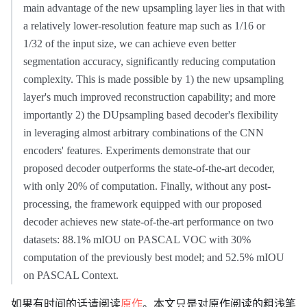
main advantage of the new upsampling layer lies in that with
a relatively lower-resolution feature map such as 1/16 or
1/32 of the input size, we can achieve even better
segmentation accuracy, significantly reducing computation
complexity. This is made possible by 1) the new upsampling
layer's much improved reconstruction capability; and more
importantly 2) the DUpsampling based decoder's flexibility
in leveraging almost arbitrary combinations of the CNN
encoders' features. Experiments demonstrate that our
proposed decoder outperforms the state-of-the-art decoder,
with only 20% of computation. Finally, without any post-
processing, the framework equipped with our proposed
decoder achieves new state-of-the-art performance on two
datasets: 88.1% mIOU on PASCAL VOC with 30%
computation of the previously best model; and 52.5% mIOU
on PASCAL Context.
如果有时间的话请阅读
原作
。本文只是对原作阅读的粗浅笔