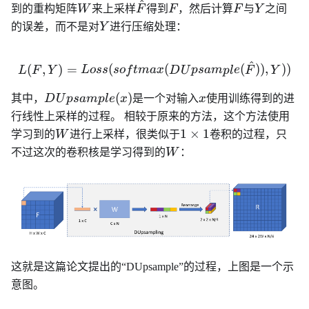
^
W
\hat{F}
F
F
Y
到的重构矩阵
W
来上采样
F
得到
F
，然后计算
F
与
Y
之间
Y
的误差，而不是对
Y
进行压缩处理：
^
L(F, Y) = Loss(softmax(D
(
,
)
=
(
(
(
))
,
))
L
F
Y
L
oss
so
f
t
ma
x
D
U
p
s
am
pl
e
F
Y
DUpsample(x)
x
(
)
其中，
D
U
p
s
am
pl
e
x
是一个对输入
x
使用训练得到的进
行线性上采样的过程。 相较于原来的方法，这个方法使用
W
1\times
1
×
1
学习到的
W
进行上采样，很类似于
卷积的过程，只
1
W
不过这次的卷积核是学习得到的
W
：
这就是这篇论文提出的“DUpsample”的过程，上图是一个示
意图。