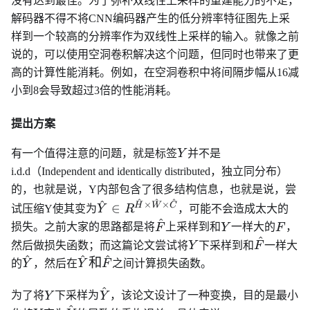
没有达到最佳。为了弥补双线性上采样的重建能力的不足，
解码器不得不将CNN编码器产生的低分辨率特征图先上采
样到一个较高的分辨率作为双线性上采样的输入。就像之前
说的，可以使用空洞卷积解决这个问题，但同时也带来了更
高的计算性能消耗。例如，在空洞卷积中将间隔步幅从16减
小到8会导致超过3倍的性能消耗。
提出方案
Y
有一个值得注意的问题，就是标签
Y
并不是
i.d.d（Independent and identically distributed，独立同分布）
的，也就是说，Y内部包含了很多结构信息，也就是说，尝
^
^
^
^
\hat{Y} \in
×
×
H
W
C
∈
试压缩Y使其变为
Y
R
，可能不会造成太大的
R^{\hat{H}\times
^
\hat{F}
Y
F
损失。之前大家的思路都是将
F
上采样到和
Y
一样大的
F
，
\hat{W}\times
^
Y
\hat{F}
然后做损失函数；而这篇论文尝试将
Y
下采样到和
F
一样大
\hat{C}}
^
^
^
\hat{Y}
\hat{Y}
和
的
Y
，然后在
Y
F
之间计算损失函数。
和
^
\hat{F}
Y
\hat{Y}
为了将
Y
下采样为
Y
，该论文设计了一种变换，目的是最小