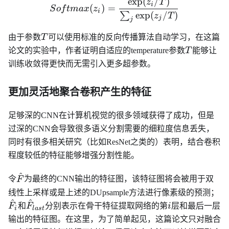
exp
(
/
)
Softmax(z_i) = \frac{\ex
z
T
i
(
)
=
S
o
f
t
ma
x
z
i
exp
(
/
)
∑
z
T
j
j
T
由于参数
T
可以使用标准的反向传播算法自动学习，在这篇
T
论文的实验中，作者证明自适应的temperature参数
T
能够让
训练收敛得更快而无需引入更多超参数。
更加灵活地聚合卷积产生的特征
足够深的CNN在计算机视觉的很多领域获得了成功，但是
过深的CNN会导致很多语义分割需要的细粒度信息丢失，
同时有很多相关研究（比如ResNet之类的）表明，结合卷积
程度较低的特征能够增强分割性能。
^
\hat{F}
令
F
为最终的CNN输出的特征图，该特征图将会被用于双
\h
线性上采样或是上述的DUpsample方法进行像素级的预测；
^
^
\hat{F}_{last}
i
F
和
F
分别表示在骨干特征提取网络的第
i
层和最后一层
i
l
a
s
t
输出的特征图。在这里，为了简单起见，这篇论文只对融合