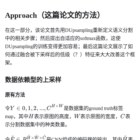
Approach（这篇论文的方法）
在这一部分，该论文首先用DUpsampling重新定义语义分割
中的相关步骤；然后提出自适应的softmax函数，这使
DUpsampling的训练变得更加容易；最后这篇论文展示了如
何通过融合被下采样后的低级（？）特征来大大改善这个框
架。
数据依赖型的上采样
原有方法
×
H
W
Y\in
∈
0
,
1
,
2
,
...
,
令
Y
C
是数据集的ground truth标签
{0,1,2,...,C}^{H
H
W
C
map，其中
H
表示原图的高度，
W
表示原图的宽度，
C
表
\times W}
示分割数据集中的种类数量。
^
^
^
^
^
\hat{F} \in
\hat{
×
×
H
W
C
∈
令
F
R
是CNN组成的编码器的输出，其中
H
表