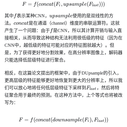
=
(
(
,
F = f(concat(F_i,upsample
(
)))
F
f
co
n
c
a
t
F
u
p
s
am
pl
e
F
i
l
a
s
t
f
upsample
其中
f
表示某种CNN，
u
p
s
am
pl
e
使用的是双线性的方
concat
法。
co
n
c
a
t
是在通道（channel）维度的串联运算符。这就
f
产生了一个问题：由于
f
是CNN，所以其计算开销与输入直
接相关，从而导致这种结构无法利用很低级的特征（因为在
CNN中，越低级的特征可能对应的特征图就越大）。但
是，为了获得更好地分割效果，在高分辨率图像上，解码器
只能选择低层级特征进行聚合。
相反，在这篇论文提出的框架中，由于DUpsample的引入，
更高层级的特征能够更好地恢复到更大的分辨率上，所以我
F_{last}
们可以放心地将任何低层级特征下采样到
F
，然后将特
l
a
s
t
征聚合用于最终的预测。在这种方法中，上个等式也将被改
写为：
=
(
(
F = f(concat(downsample(F
(
)
,
))
F
f
co
n
c
a
t
d
o
w
n
s
am
pl
e
F
F
i
l
a
s
t