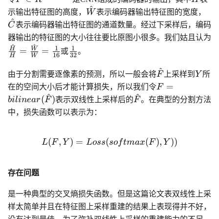
R^{\hat{H}\times
^
\hat{W}
\h
示输出特征图的高度，
W
表示编码器输出特征图的宽度，
\hat{W}\times
^
C
表示编码器输出特征图的通道数量。经过下采样后，编码
\hat{C}}
\
器输出的特征图的大小往往要比原图小很多。我们姑且认为
{
^
^
\frac{1}
1
1
H
W
=
=
或
。
16
32
H
W
\
{32}
{
^
\hat{F}
Y
由于分割需要逐像素的预测，所以一般会将
F
上采样到
Y
所
{
F =
=
在的空间大小后才能计算损失，所以我们令
F
^
^
bilinear(\hat{
\hat{F}
(
)
bi
l
in
e
a
r
F
表示双线性上采样后的
F
。在典型的分割方法
中，损失函数可以表示为：
(
,
)
=
(
L(F, Y) = Loss(softmax(F)
(
)
,
))
L
F
Y
L
oss
so
f
t
ma
x
F
Y
存在问题
是一种典型的交叉熵损失函数。但是这篇论文表双线性上采
样太简单并且在特征图上采样重建的结果上表现得并不好，