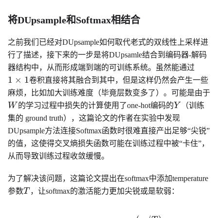
将DUpsample和Softmax相结合
之前我们已经对DUpsample如何取代老式的双线性上采样进
行了描述，接下来的一步是将DUpsamle结合到编码器-解码
1\tim
器结构中，从而形成端到端的可训练系统。虽然能通过
1
1
×
1
卷积直接将其融合到其中，但是这样仍然会产生一些
麻烦，比如加大训练难度（毕竟层数变多了）。可能是由于
Y
W
的学习过程中损失的计算使用了one-hot编码的
Y
（训练
集的 ground truth），这篇论文的作者在实验中发现
DUpsample方法连接Softmax函数时很难直接产出足够“尖锐”
的值，这使得交叉熵损失函数可能在训练过程中被“卡住”，
从而导致训练过程收敛缓慢。
为了解决该问题，这篇论文提出在softmax中添加temperature
T
参数
T
，让softmax的激活能力更加尖锐或是软弱：