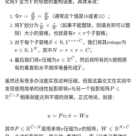
^
Y
\hat{Y}
化将
Y
变为
Y
的导致的重构误差。具体来说：
^
^
r =
H
W
=
=
令
r
（通常这个值是16或者32）；
H
W
\frac{\hat{H}}
Y
\frac{r}
r
r
×
将
Y
划分为
（如果不能整除，则填充到可以整
{H} =
H
W
{H}\times
r
×
除）大小的窗格，也就是有
r
r
个子窗格；
\frac{\hat{W}}
\frac{r}
\times
×
×
S\in
v \
r
r
C
∈
0
,
1
{W}
对于每个子窗格
S
，我们将其reshape为
{W}
r
{0,1}^{r
{0,
N =
N
∈
0
,
1
=
×
×
v
，其中
N
r
r
C
；
\times r
r\times
^
v
x\in
R
C
∈
最后我们将
v
压缩为
x
，然后将所有的X按照原
\times
r\times
\R^{\hat{C}}
^
\hat{Y}
有的垂直和水平顺序堆叠形成
Y
。
C}
C
虽然还有很多办法能实现这种压缩，但是这篇论文在实验中
v
P\in
∈
发现使用简单的线性投影即将
v
与另一个投影矩阵
P
\R^{\hat
^
×
R
C
N
相乘就能达到不错的效果。正式地说，就是：
N}
=
;
x = Pv; \hat{v} = Wx
^
=
x
P
v
v
W
x
^
^
P\in
v
x
W \in
×
×
R
R
C
N
N
C
∈
∈
其中
P
是用来将
v
压缩为
x
的矩阵，
W
\R^{\hat{C}\times
\R^{N\times
′