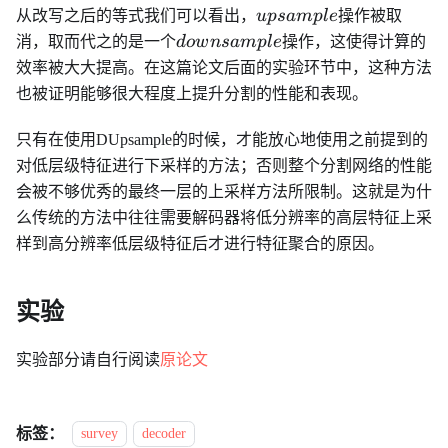
upsample
从改写之后的等式我们可以看出，
u
p
s
am
pl
e
操作被取
downsample
消，取而代之的是一个
d
o
w
n
s
am
pl
e
操作，这使得计算的
效率被大大提高。在这篇论文后面的实验环节中，这种方法
也被证明能够很大程度上提升分割的性能和表现。
只有在使用DUpsample的时候，才能放心地使用之前提到的
对低层级特征进行下采样的方法；否则整个分割网络的性能
会被不够优秀的最终一层的上采样方法所限制。这就是为什
么传统的方法中往往需要解码器将低分辨率的高层特征上采
样到高分辨率低层级特征后才进行特征聚合的原因。
实验
实验部分请自行阅读
原论文
标签：
survey
decoder