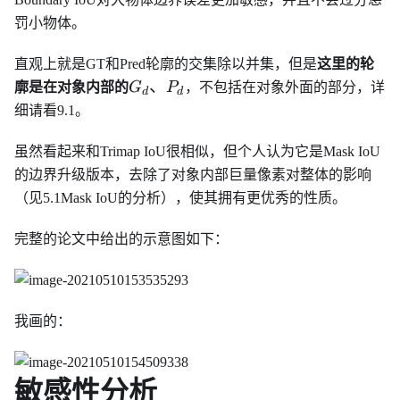
罚小物体。
直观上就是GT和Pred轮廓的交集除以并集，但是
这里的轮
G_d、
、
廓是在对象内部的
G
P
，不包括在对象外面的部分，详
d
d
P_d
细请看9.1。
虽然看起来和Trimap IoU很相似，但个人认为它是Mask IoU
的边界升级版本，去除了对象内部巨量像素对整体的影响
（见5.1Mask IoU的分析），使其拥有更优秀的性质。
完整的论文中给出的示意图如下：
我画的：
敏感性分析