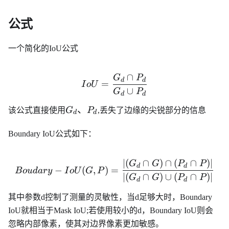
公式
一个简化的IoU公式
∩
G
P
IoU = \frac{G_d\cap P_
d
d
=
I
o
U
∪
G
P
d
d
G_d、
、
该公式直接使用
G
P
,丢失了边缘的尖锐部分的信息
d
d
P_d
Boundary IoU公式如下：
∣
(
∩
)
∩
(
∩
)
∣
Boudary-IoU(G,P)=\frac{
G
G
P
P
d
d
−
(
,
)
=
B
o
u
d
a
ry
I
o
U
G
P
∣
(
∩
)
∪
(
∩
)
∣
G
G
P
P
d
d
其中参数d控制了测量的灵敏性，当d足够大时，Boundary
IoU就相当于Mask IoU;若使用较小的d，Boundary IoU则会
忽略内部像素，使其对边界像素更加敏感。