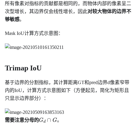
所有像素对指标的贡献都是相同的，而物体内部的像素呈二
次型增长，其边界仅会线性增长，因此
对较大物体的边界不
够敏感
。
Mask IoU计算方式示意图：
Trimap IoU
基于边界的分割指标，其计算距离GT和pred边界d像素窄带
内的IoU，计算方式示意图如下（方便起见，简化为矩形且
只显示边界部分）：
G_d\cap
∩
需要注意分母的
G
G
。
d
G