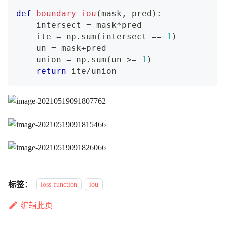
def
boundary_iou
(
mask
,
 pred
)
:
    intersect 
=
 mask
*
pred
    ite 
=
 np
.
sum
(
intersect 
==
1
)
    un 
=
 mask
+
pred
    union 
=
 np
.
sum
(
un 
>=
1
)
return
 ite
/
union
标签：
loss-function
iou
编辑此页