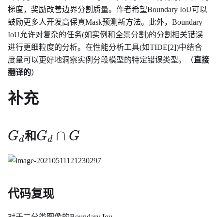
梯度，奖励改善边界分割质量。作者希望Boundary IoU可以
鼓励更多人开发高保真Mask预测新方法。此外，Boundary
IoU允许对复杂的任务(如实例和全景分割)的分割相关错误
进行更细粒度的分析。在性能分析工具(如TIDE
[2]
)中结合
度量可以更好地洞察实例分段模型的特定错误类型。（
直接
翻译的
）
补充
G_d
G_d\cap
∩
G
和
G
G
d
d
G
代码复现
对于二分类图像的Boundary Iou