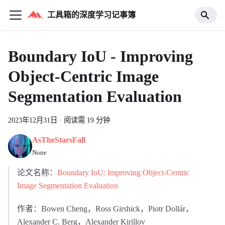
工具箱的深度学习记事簿
Boundary IoU - Improving
Object-Centric Image
Segmentation Evaluation
2023年12月31日
·
阅读需 19 分钟
AsTheStarsFall
None
论文名称：
Boundary IoU: Improving Object-Centric
Image Segmentation Evaluation
作者：Bowen Cheng，Ross Girshick，Piotr Dollár，
Alexander C. Berg，Alexander Kirillov