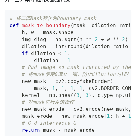
# 将二值Mask转化为Boundary mask
def
mask_to_boundary
(
mask
,
 dilation_ratio
    h
,
 w 
=
 mask
.
shape
    img_diag 
=
 np
.
sqrt
(
h 
**
2
+
 w 
**
2
)
    dilation 
=
int
(
round
(
dilation_ratio 
*
if
 dilation 
<
1
:
        dilation 
=
1
# Pad image so mask truncated by the 
# 将mask使用0填充一圈，防止dilation为1时
    new_mask 
=
 cv2
.
copyMakeBorder
(
        mask
,
1
,
1
,
1
,
1
,
 cv2
.
BORDER_CONS
    kernel 
=
 np
.
ones
(
(
3
,
3
)
,
 dtype
=
np
.
uin
# 对mask进行腐蚀操作
    new_mask_erode 
=
 cv2
.
erode
(
new_mask
,
 
    mask_erode 
=
 new_mask_erode
[
1
:
 h 
+
1
,
# G_d intersects G
return
 mask 
-
 mask_erode