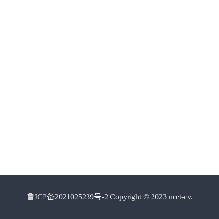
鲁ICP备2021025239号-2 Copyright © 2023 neet-cv.